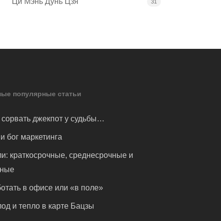
Ци Мэнь Дунь Цзя
31
ые популярные статьи
 сорвать джекпот у судьбы…
и бог маркетинга
и: краткосрочные, среднесрочные и
чные
отать в офисе или «в поле»
од и тепло в карте Бацзы