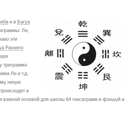
Неба
и в
Багуа
играммы: Ли,
нако эти
уа Раннего
воря
зу триграмма
мма Ли и т.д.
му, некую
происходит и
я важной основой для школы 64 гексаграмм в фэншуй и