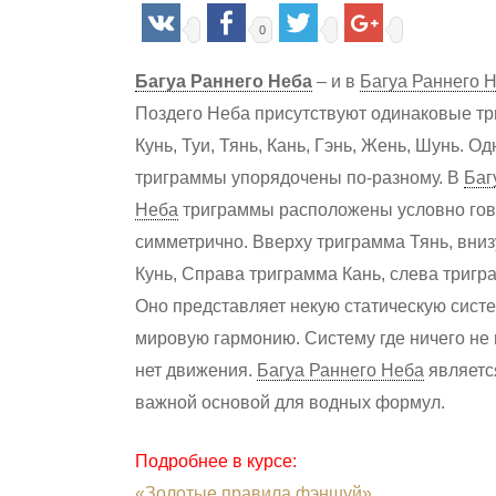
0
Багуа Раннего Неба
– и в
Багуа Раннего 
Поздего Неба присутствуют одинаковые тр
Кунь, Туи, Тянь, Кань, Гэнь, Жень, Шунь. Од
триграммы упорядочены по-разному. В
Баг
Hit enter to search or ESC to close
Неба
триграммы расположены условно го
симметрично. Вверху триграмма Тянь, вни
Кунь, Справа триграмма Кань, слева тригра
Оно представляет некую статическую систе
мировую гармонию. Систему где ничего не 
нет движения.
Багуа Раннего Неба
являетс
важной основой для водных формул.
Подробнее в курсе:
«Золотые правила фэншуй»