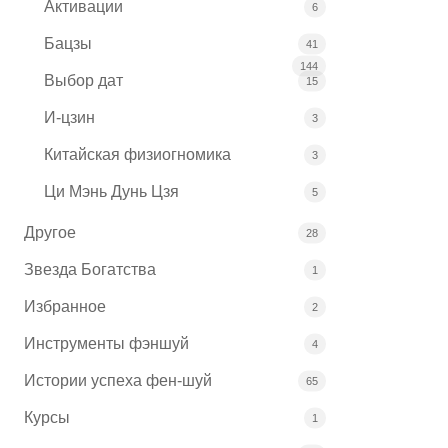
Активации
6
Бацзы
41
144
Выбор дат
15
И-цзин
3
Китайская физиогномика
3
Ци Мэнь Дунь Цзя
5
Другое
28
Звезда Богатства
1
Избранное
2
Инструменты фэншуй
4
Истории успеха фен-шуй
65
Курсы
1