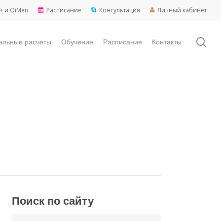
+ и QiMen
Расписание
Консультация
Личный кабинет
sea
альные расчеты
Обучение
Расписание
Контакты
Поиск по сайту