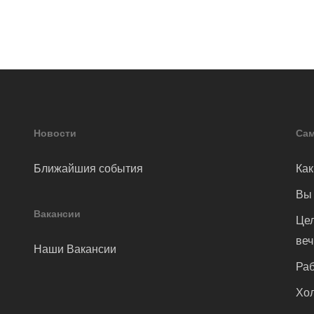
Новости
Сам
Ближайшия события
Как
Вы 
Вакансии
Цел
ве
Наши Вакансии
Раб
Хол