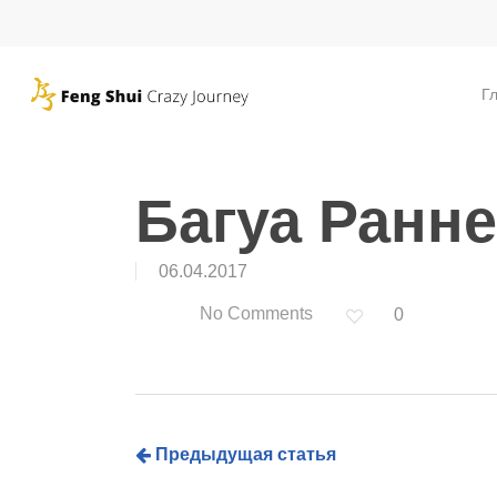
Skip
to
main
Г
content
Багуа Ранне
06.04.2017
No Comments
0
Предыдущая статья