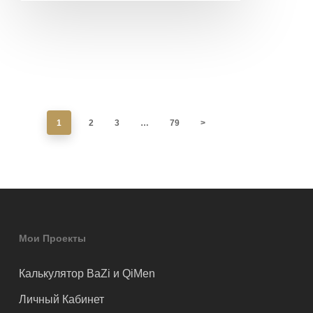
1
2
3
…
79
>
Мои Проекты
Калькулятор BaZi и QiMen
Личный Кабинет