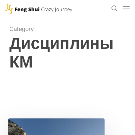
Skip
to
main
Category
content
Дисциплины
КМ
ФОРМЫ
ПРОСТРАНСТВА