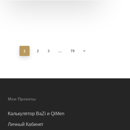
1
2
3
…
79
>
Мои Проекты
Калькулятор BaZi и QiMen
Личный Кабинет