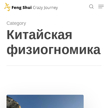
Skip
to
main
Category
content
Китайская
физиогномика
ФОРМЫ
ПРОСТРАНСТВА