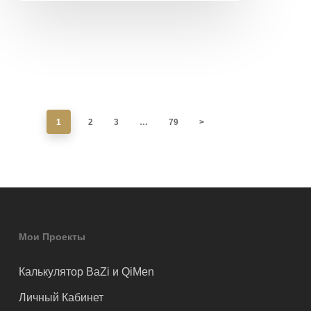
1
2
3
…
79
>
Мои Проекты
Калькулятор BaZi и QiMen
Личный Кабинет