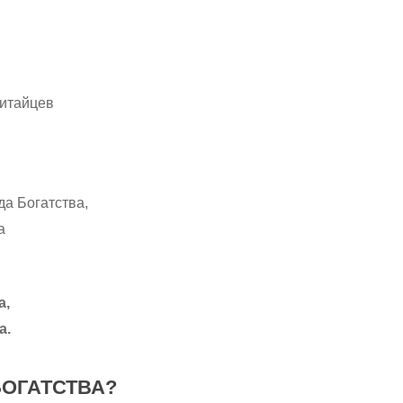
китайцев
да Богатства,
а
а,
а.
БОГАТСТВА?