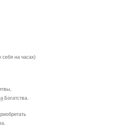
себя на часах)
итвы,
ва
Богатства.
приобретать
ва.