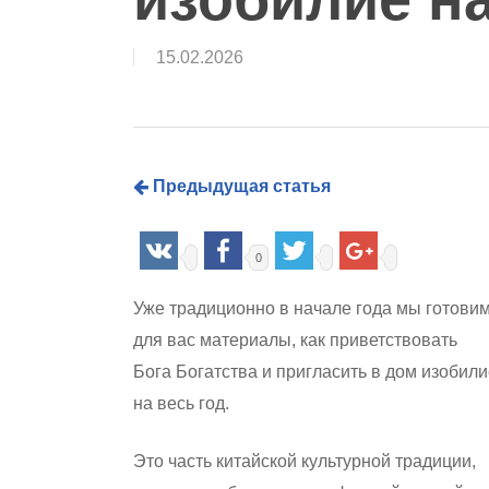
15.02.2026
Предыдущая статья
0
Уже традиционно в начале года мы готови
для вас материалы, как приветствовать
Бога Богатства и пригласить в дом изобил
на весь год.
Hit enter to search or ESC to close
Это часть китайской культурной традиции,