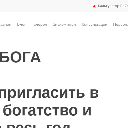
Калькулятор BaZi
лавная
Блог
Галерея
Знакомимся
Консультации
Персон
 БОГА
 пригласить в
богатство и
 весь год.