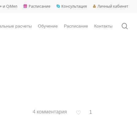
+ и QiMen
Расписание
Консультация
Личный кабинет
sea
альные расчеты
Обучение
Расписание
Контакты
4 комментария
1