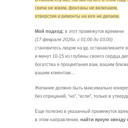
свечи не жжем, фонтаны не включаем,
отверстия и ремонты на юге не делаем.
Мой подход:
в этот промежуток времени
(17 февраля 2026г. с 01:00 до 03:00)
становитесь лицом на
юг
, останавливаете 
и минут 10-15 из глубины своего сердца д
богатства и процветания вам, вашим близк
вашим клиентам…
Желание должно быть максимально конкре
без отрицаний, “но”, “если”, только в утве
Еще полезно в указанный промежуток врем
в этом направлении,
найти яркую звезду