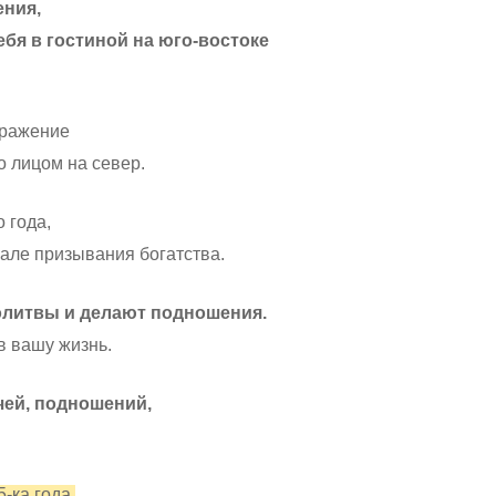
ения,
ебя в гостиной на юго-востоке
бражение
о лицом на север.
 года,
але призывания богатства.
молитвы и делают подношения.
в вашу жизнь.
ечей, подношений,
5-ка года,