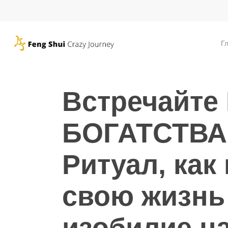
Skip
to
main
Г
content
Встречайте
БОГАТСТВА
Ритуал, как
свою жизнь 
изобилие на