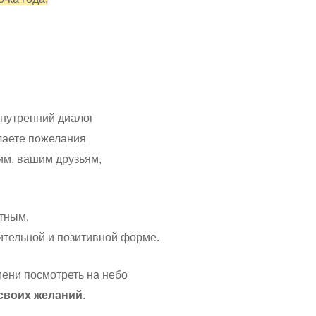
внутренний диалог
елаете пожелания
им, вашим друзьям,
тным,
рдительной и позитивной форме.
ени посмотреть на небо
 своих желаний
.