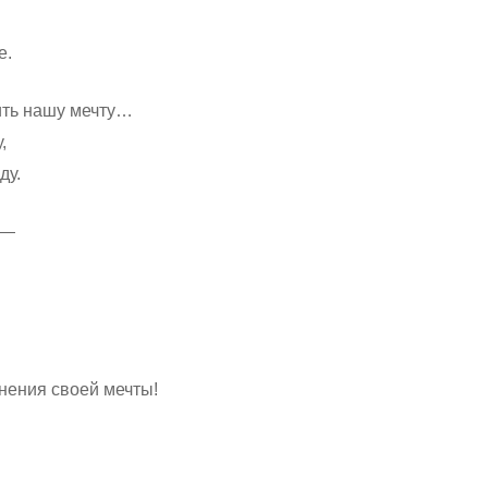
е.
ить нашу мечту…
,
ду.
 —
нения своей мечты!