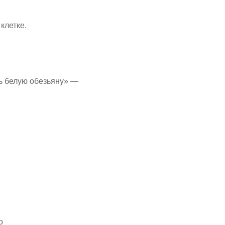
клетке.
ть белую обезьяну» —
о