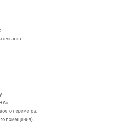
о.
ательного.
у
УНА»
своего периметра,
его помещения).