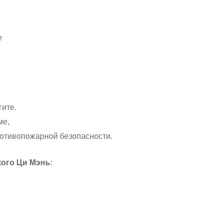
е
гите.
ме,
ротивопожарной безопасности.
кого Ци Мэнь
: