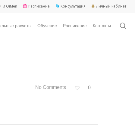
+ и QiMen
Расписание
Консультация
Личный кабинет
sea
альные расчеты
Обучение
Расписание
Контакты
No Comments
0