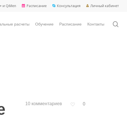
+ и QiMen
Расписание
Консультация
Личный кабинет
sea
альные расчеты
Обучение
Расписание
Контакты
е
10 комментариев
0