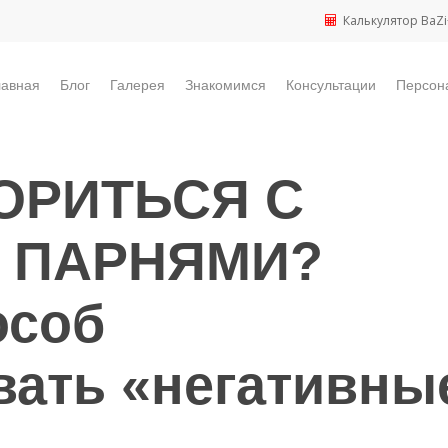
Калькулятор BaZi
лавная
Блог
Галерея
Знакомимся
Консультации
Персон
ОРИТЬСЯ С
 ПАРНЯМИ?
особ
вать «негативны