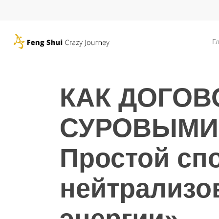
Skip
to
main
Г
content
КАК ДОГОВ
СУРОВЫМИ
Простой сп
нейтрализо
энергии»