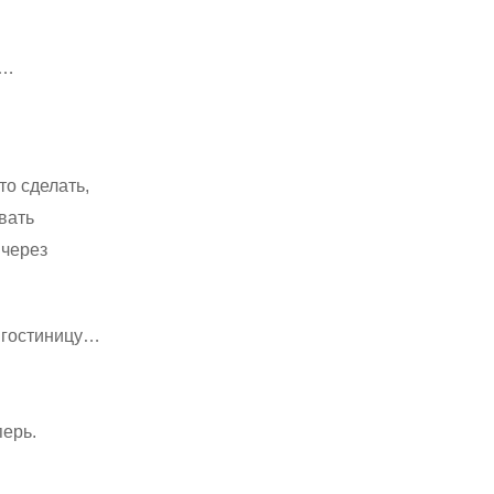
ц…
то сделать,
вать
 через
ь гостиницу…
перь.