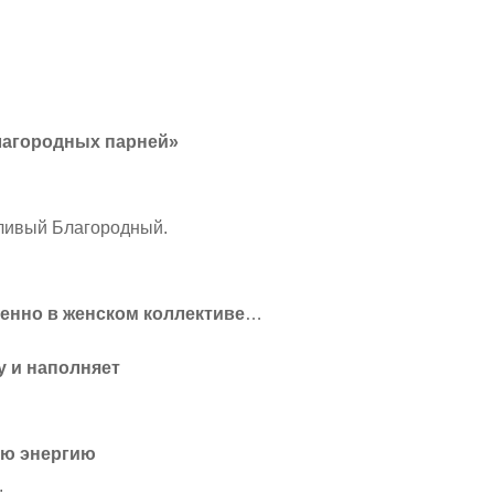
лагородных парней»
тливый Благородный.
енно в женском коллективе
…
у и наполняет
ую энергию
.