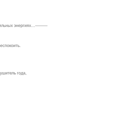
» сильных энергиях…———
еспокоить.
рушитель года,