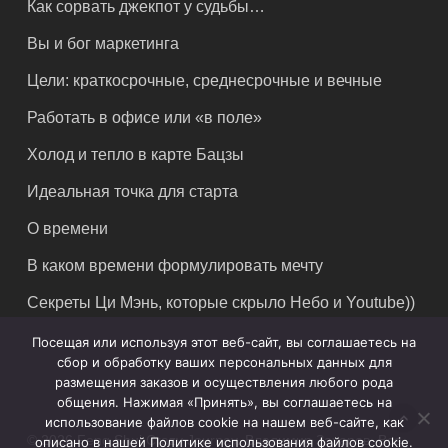
Как сорвать джекпот у судьбы…
Вы и бог маркетинга
Цели: краткосрочные, среднесрочные и вечные
Работать в офисе или «в поле»
Холод и тепло в карте Бацзы
Идеальная точка для старта
О времени
В каком времени формулировать мечту
Секреты Ци Мэнь, которые скрыло Небо и Youtube))
Посещая или используя этот веб-сайт, вы соглашаетесь на
сбор и обработку ваших персональных данных для
размещения заказов и осуществления любого рода
общения. Нажимая «Принять», вы соглашаетесь на
использование файлов cookie на нашем веб-сайте, как
© 2026 Feng Shui Crazy Journey. Владимир Захаров. Все
описано в нашей Политике использования файлов cookie.