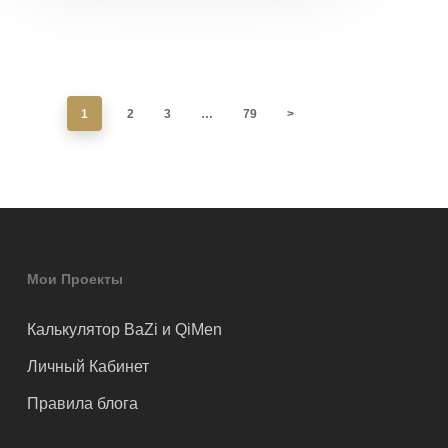
1
2
3
…
79
>
Мои Проекты
Калькулятор BaZi и QiMen
Личный Кабинет
Правила блога