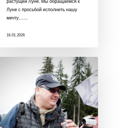
растущей Луне. Мы обращаемся к
Луне с просьбой исполнить нашу
мечту……
16.01.2026
КАК
ДОГОВОРИТЬСЯ
С
СУРОВЫМИ
ПАРНЯМИ?
Простой
способ
нейтрализовать
«негативные