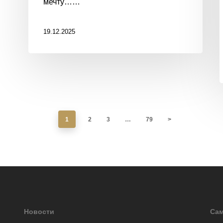
мечту……
19.12.2025
1
2
3
…
79
>
Новости
Сам