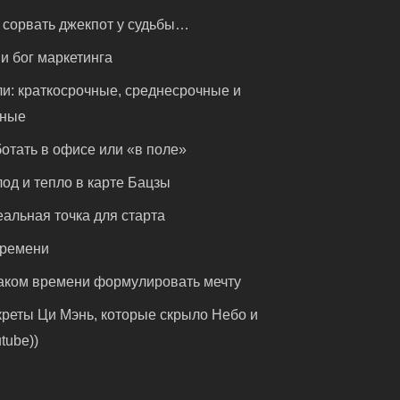
 сорвать джекпот у судьбы…
и бог маркетинга
и: краткосрочные, среднесрочные и
чные
отать в офисе или «в поле»
од и тепло в карте Бацзы
альная точка для старта
времени
аком времени формулировать мечту
реты Ци Мэнь, которые скрыло Небо и
tube))