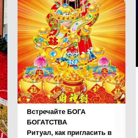
пригласить
в
свою
жизнь
г
богатство
2
и
изобилие
на
весь
год.
Встречайте БОГА
БОГАТСТВА
Ритуал, как пригласить в