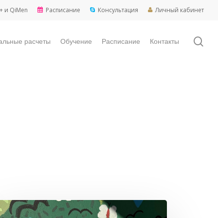
+ и QiMen
Расписание
Консультация
Личный кабинет
sea
альные расчеты
Обучение
Расписание
Контакты
ЗНАКИ