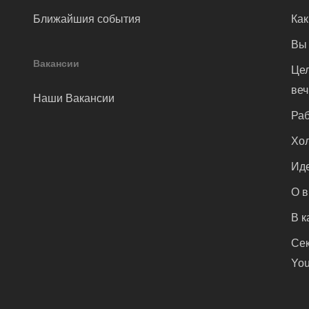
Ближайшия события
Как
Вы 
Вакансии
Цел
ве
Наши Вакансии
Раб
Хол
Иде
О 
В к
Сек
You