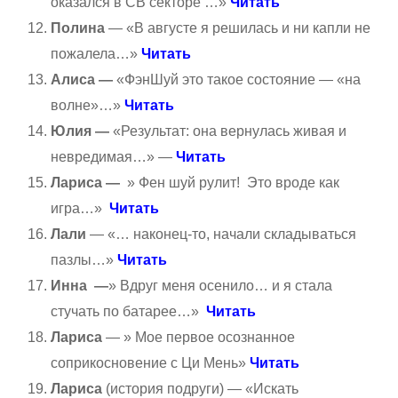
оказался в СВ секторе …»
Читать
Полина
— «В августе я решилась и ни капли не
пожалела…»
Читать
Алиса —
«ФэнШуй это такое состояние — «на
волне»…»
Читать
Юлия —
«Результат: она вернулась живая и
невредимая…» —
Читать
Лариса —
» Фен шуй рулит! Это вроде как
игра…»
Читать
Лали
— «… наконец-то, начали складываться
пазлы…»
Читать
Инна —
» Вдруг меня осенило… и я стала
стучать по батарее…»
Читать
Лариса
— » Мое первое осознанное
соприкосновение с Ци Мень»
Читать
Лариса
(история подруги) — «Искать