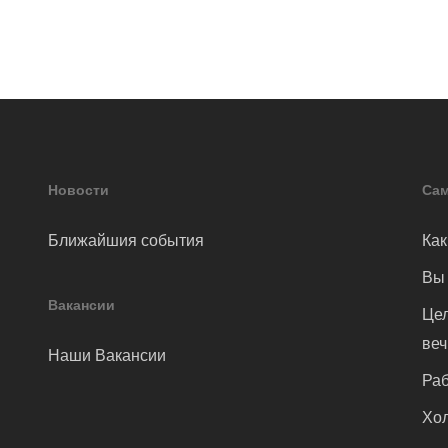
Новости
Сам
Ближайшия события
Как
Вы 
Вакансии
Цел
ве
Наши Вакансии
Раб
Хол