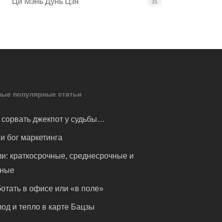
Ци Мэнь Дунь Цзя
31
ые популярные статьи
 сорвать джекпот у судьбы…
и бог маркетинга
и: краткосрочные, среднесрочные и
чные
отать в офисе или «в поле»
од и тепло в карте Бацзы