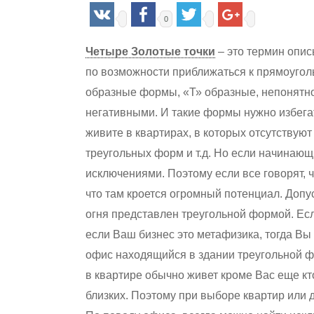
0
Четыре Золотые точки
– это термин опи
по возможности приближаться к прямоугол
образные формы, «Т» образные, непонятно
негативными. И такие формы нужно избегат
Hit enter to search or ESC to close
живите в квартирах, в которых отсутствуют
треугольных форм и т.д. Но если начинающ
исключениями. Поэтому если все говорят, ч
что там кроется огромный потенциал. Допу
огня представлен треугольной формой. Ес
если Ваш бизнес это метафизика, тогда В
офис находящийся в здании треугольной ф
в квартире обычно живет кроме Вас еще кто
близких. Поэтому при выборе квартир или 