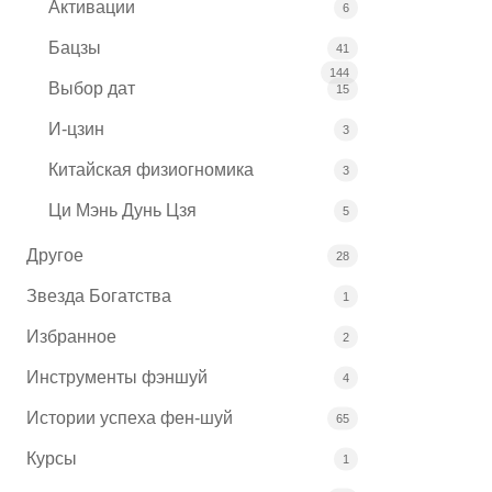
Активации
6
Бацзы
41
144
Выбор дат
15
И-цзин
3
Китайская физиогномика
3
Ци Мэнь Дунь Цзя
5
Другое
28
Звезда Богатства
1
Избранное
2
Инструменты фэншуй
4
Истории успеха фен-шуй
65
Курсы
1