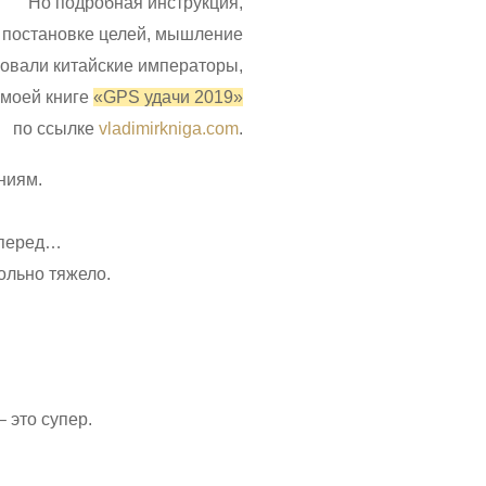
Но подробная инструкция,
 постановке целей, мышление
зовали китайские императоры,
 моей книге
«GPS удачи 2019»
по ссылке
vladimirkniga.com
.
ниям.
вперед…
ольно тяжело.
 это супер.