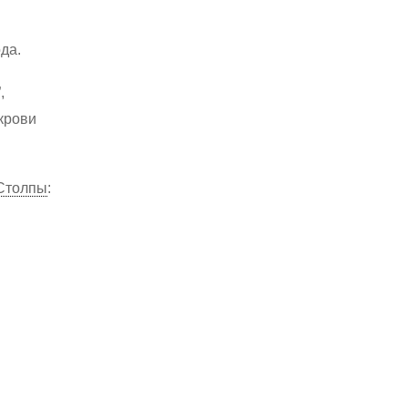
ода.
,
 крови
Столпы
: