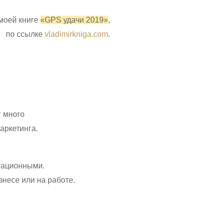
моей книге
«GPS удачи 2019»
,
по ссылке
vladimirkniga.com
.
г много
аркетинга.
вационными.
несе или на работе.