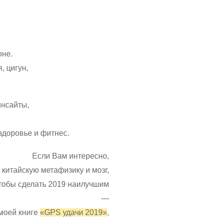
оне.
, цигун,
инсайты,
здоровье и фитнес.
Если Вам интересно,
 китайскую метафизику и мозг,
тобы сделать 2019 наилучшим
—
 моей книге
«GPS удачи 2019»
,