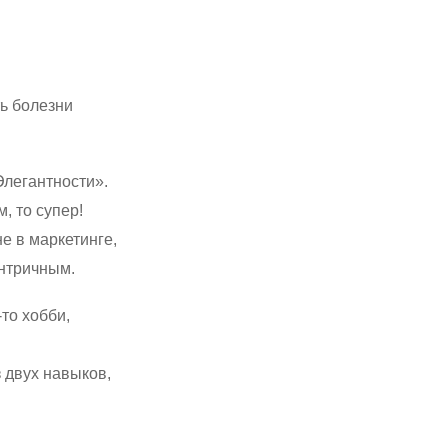
ь болезни
легантности».
, то супер!
е в маркетинге,
ентричным.
то хобби,
 двух навыков,