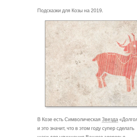
Подсказки для Козы на 2019.
В Козе есть Символическая
Звезда
«Долгол
Hit enter to search or ESC to close
и это значит, что в этом году супер сделать