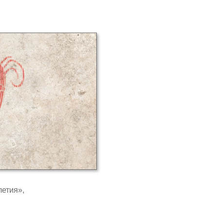
етия»,