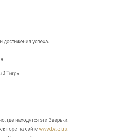
и достижения успеха.
я.
ый Тигр»,
о, где находятся эти Зверьки,
уляторе на сайте
www.ba-zi.ru
.