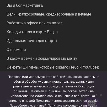
Вы и бог маркетинга
Цели: краткосрочные, среднесрочные и вечные
Работать в офисе или «в поле»
Холод и тепло в карте Бацзы
Идеальная точка для старта
О времени
В каком времени формулировать мечту
Секреты Ци Мэнь, которые скрыло Небо и Youtube))
Посещая или используя этот веб-сайт, вы соглашаетесь на
сбор и обработку ваших персональных данных для
размещения заказов и осуществления любого рода
общения. Нажимая «Принять», вы соглашаетесь на
использование файлов cookie на нашем веб-сайте, как
© 2026 Feng Shui Crazy Journey. Владимир Захаров. Все
описано в нашей Политике использования файлов cookie.
Подробнее см. в нашей Политике конфиденциальности.
права защищены.