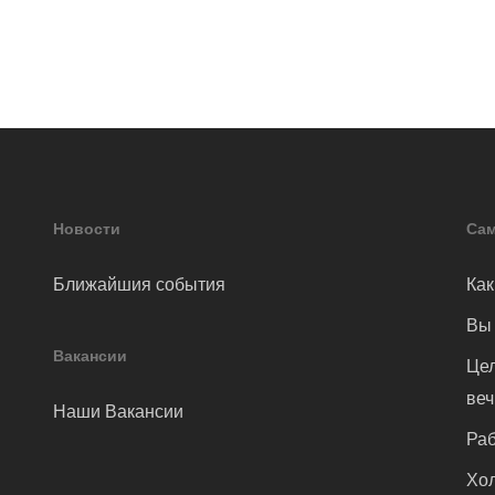
Новости
Сам
Ближайшия события
Как
Вы 
Вакансии
Цел
ве
Наши Вакансии
Раб
Хол