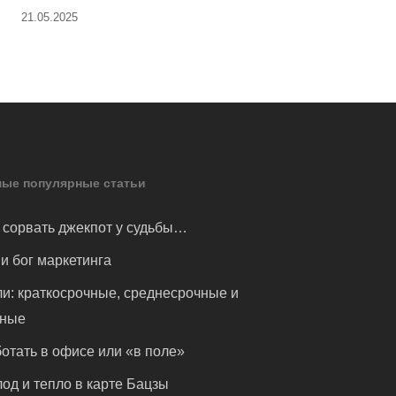
21.05.2025
ые популярные статьи
 сорвать джекпот у судьбы…
и бог маркетинга
и: краткосрочные, среднесрочные и
чные
отать в офисе или «в поле»
од и тепло в карте Бацзы