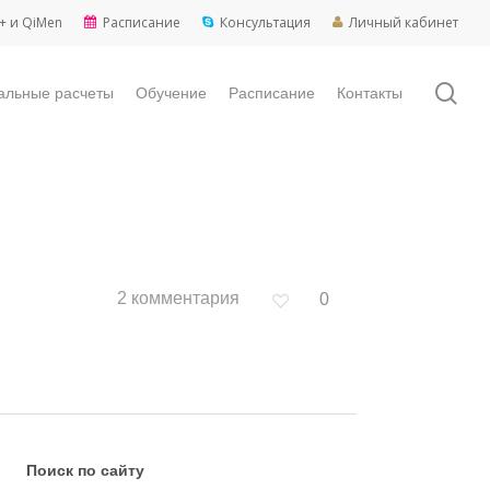
+ и QiMen
Расписание
Консультация
Личный кабинет
sea
альные расчеты
Обучение
Расписание
Контакты
2 комментария
0
Поиск по сайту