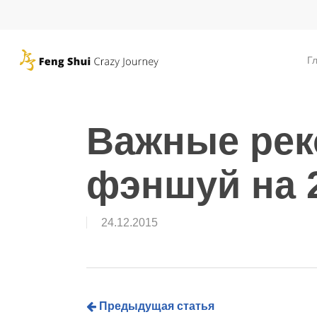
Skip
to
main
Г
content
Важные рек
фэншуй на 2
24.12.2015
Предыдущая статья