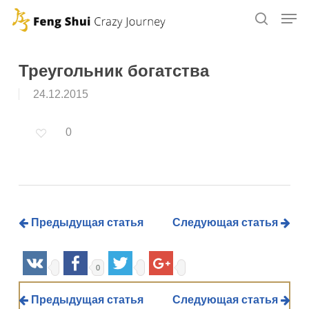
Skip
to
main
content
Треугольник богатства
24.12.2015
0
Предыдущая статья
Следующая статья
0
Предыдущая статья
Следующая статья