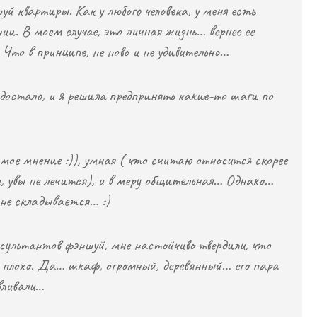
уй квартиры. Как у любого человека, у меня есть
и. В моем случае, это личная жизнь… вернее ее
Что в принципе, не ново и не удивительно…
остало, и я решила предпринять какие-то шаги по
мое мнение :)), умная ( что считаю относится скорее
 увы не лечится), и в меру общительная… Однако…
 не складывается… :)
нсультантов фэншуй, мне настойчиво твердили, что
о плохо. Да… шкаф, огромный, деревянный… его пара
вливали…