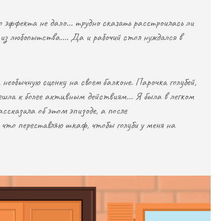
о эффекта не дало… трудно сказать расстроилась ли
ее из любопытства…. Да и рабочий стол нуждался в
 необычную сценку на своем балконе. Парочка голубей,
решла к более активным действиям… Я была в легком
ссказала об этом эпизоде, а после
что переставляю шкаф, чтобы голуби у меня на