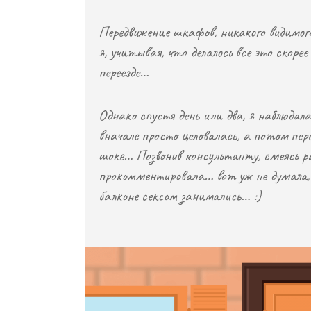
Передвижение шкафов, никакого видимог
я, учитывая, что делалось все это скор
переезде…
Однако спустя день или два, я наблюдала
вначале просто целовалась, а потом пе
шоке… Позвонив консультанту, смеясь ра
прокомментировала… вот уж не думала, 
балконе сексом занимались… :)