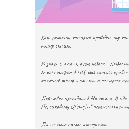
Консультант, который проводил эту ко
шкаф стоит.
И знаете, охота, пуще неволи… Любопыт
этим шкафом в ПЦ, еще сильнее сработ
книжный шкаф… на место которого прет
Действие проходило в два этапа. В один,
Персиковому Цвету!))” перемещались шк
Далее было самое интересное…