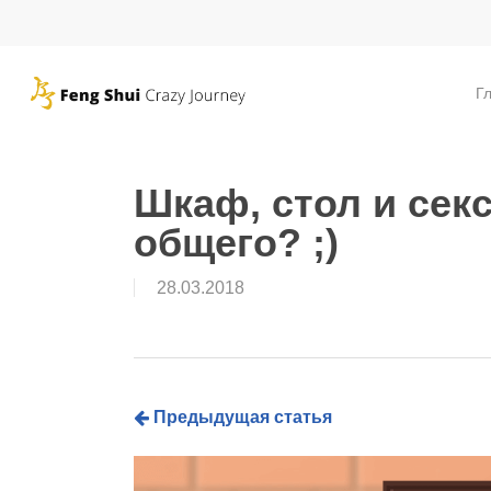
Skip
to
main
Г
content
Шкаф, стол и сек
общего? ;)
28.03.2018
Предыдущая статья