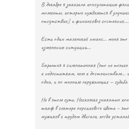
В декабре я заказала консультацию фэнш
моменты, которые нуждаются в улучшени
отсутствие;) и финансовое состояние…. 
Есть один маленький нюанс… меня это д
изменению ситуации…
Барышня я симпатичная (это не только 
к недостаткам, чем к достоинствам… и,
одна, и по мнению окружающих — судьба
Не в этом суть. Несколько знакомых ко
шкаф в секторе персикового цвета – эт
мужиков с трудом двигали, когда устана