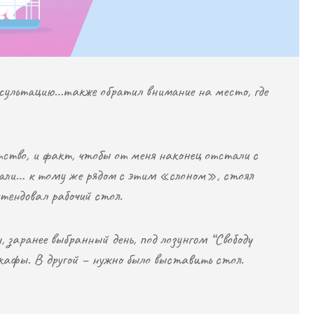
нсультацию…также обратил внимание на место, где
ство, и факт, чтобы от меня наконец отстали с
али… к тому же рядом с этим «слоном», стоял
ендовал рабочий стол.
 заранее выбранный день, под лозунгом “Свободу
афы. В другой – нужно было выставить стол.