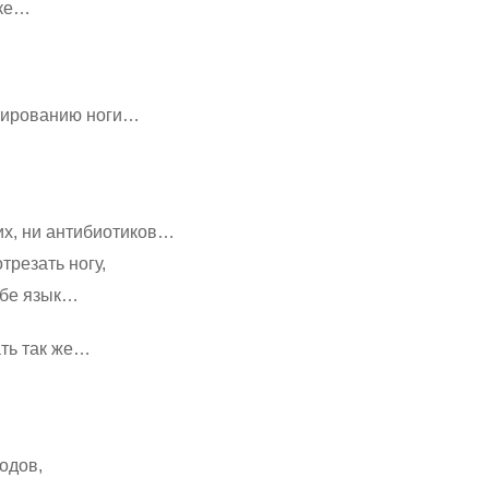
тке…
тированию ноги…
их, ни антибиотиков…
трезать ногу,
себе язык…
ть так же…
одов,