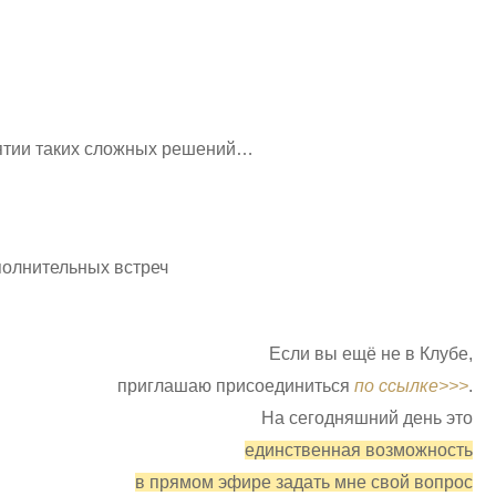
инятии таких сложных решений…
полнительных встреч
Если вы ещё не в Клубе,
приглашаю присоединиться
по ссылке>>>
.
На сегодняшний день это
единственная возможность
в прямом эфире задать мне свой вопрос