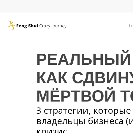
Skip
to
main
Г
content
РЕАЛЬНЫЙ 
КАК СДВИН
МЁРТВОЙ Т
3 стратегии, которы
владельцы бизнеса (
кризис