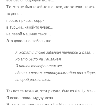
все было по доброй воле…
Т.е. это не был какой-то шантаж, что хотели.. каких-
то денег..
просто привез.. сорри..
в Турции.. какой-то чувак…
на левой машине такси…
Это довольно любопытно…
я, кстати, тоже забывал телефон 2 раза…
но это было на Тайване))
Я нашел телефон там же,
где он и лежал нетронутым один раз в баре,
второй раз в такси.
Так вот та техника, этот ритуал, был из Фа Ци Мэнь.
Я использовал мудру меча…
Эта техника мистического Ци Мэнь, одна из очень