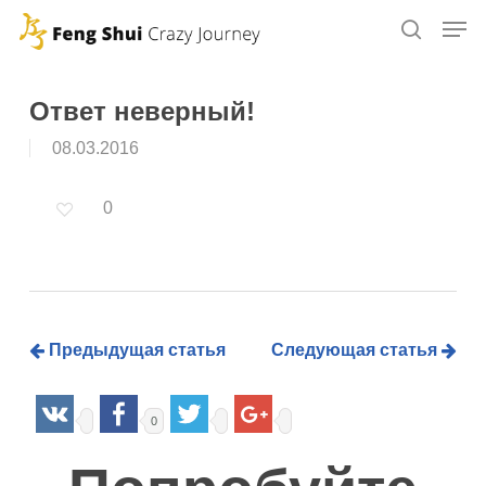
Skip
to
main
content
Ответ неверный!
08.03.2016
0
Предыдущая статья
Следующая статья
0