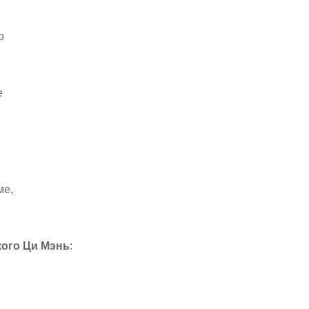
о
е
ме,
кого Ци
М
энь
: