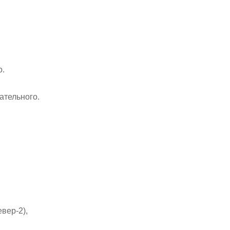
о.
ательного.
вер-2),