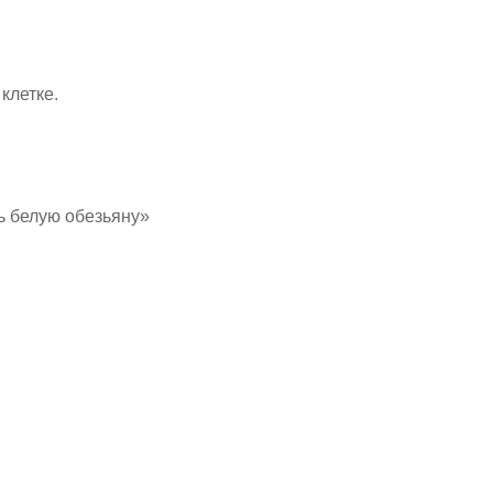
клетке.
ть белую обезьяну»