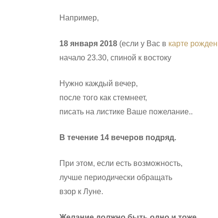
Например,
1
8
январ
я 2018
(если у Вас в
карте рожден
начало 23.30, спиной к востоку
Нужно каждый вечер,
после того как стемнеет,
писать на листике Ваше пожелание..
В течение 14
вечеров подряд.
При этом, если есть возможность,
лучше периодически обращать
взор к Луне.
Желание должно быть одно и тоже
.