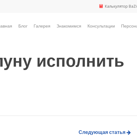
Калькулятор BaZi
лавная
Блог
Галерея
Знакомимся
Консультации
Персон
луну исполнить
Следующая статья