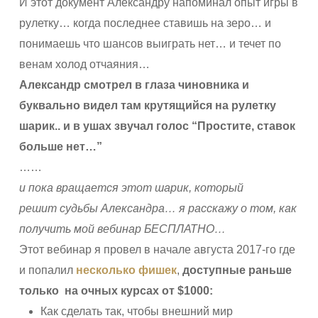
И этот документ Александру напоминал опыт игры в
рулетку… когда последнее ставишь на зеро… и
понимаешь что шансов выиграть нет… и течет по
венам холод отчаяния…
Александр смотрел в глаза чиновника и
буквально видел там крутящийся на рулетку
шарик.. и в ушах звучал голос “Простите, ставок
больше нет…”
……
и пока вращается этот шарик, который
решит судьбы Александра… я расскажу о том, как
получить мой вебинар БЕСПЛАТНО…
Этот вебинар я провел в начале августа 2017-го
где
и попалил
несколько фишек
,
доступные раньше
только
на очных курсах от $1000:
Как сделать так, чтобы внешний мир