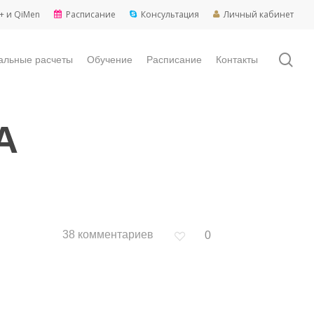
+ и QiMen
Расписание
Консультация
Личный кабинет
sea
альные расчеты
Обучение
Расписание
Контакты
А
38 комментариев
0