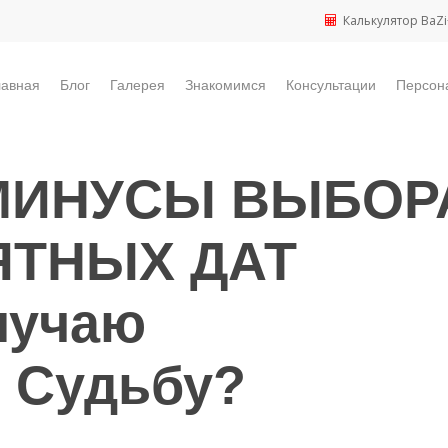
Калькулятор BaZi
лавная
Блог
Галерея
Знакомимся
Консультации
Персон
МИНУСЫ ВЫБОР
ЯТНЫХ ДАТ
лучаю
 Судьбу?