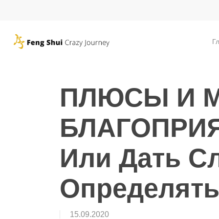
Skip
to
main
Г
content
ПЛЮСЫ И 
БЛАГОПРИ
Или Дать С
Определять
15.09.2020