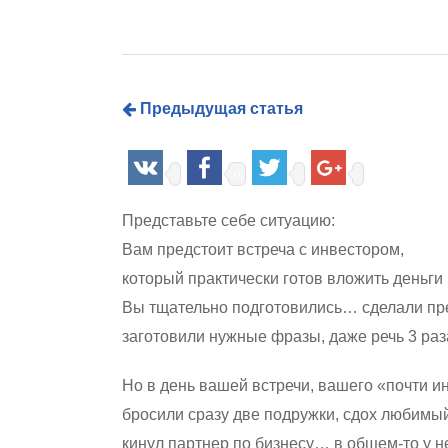
Предыдущая статья
0
Представьте себе ситуацию:
Вам предстоит встреча с инвестором,
который практически готов вложить деньги
Вы тщательно подготовились… сделали пр
заготовили нужные фразы, даже речь 3 ра
Но в день вашей встречи, вашего «почти и
бросили сразу две подружки, сдох любимый
Hit enter to search or ESC to close
кинул партнер по бизнесу… в общем-то у не