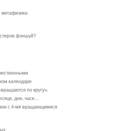
я метафизика
мастеров фэншуй?
ачественными
ском календаре
 «вращаются по кругу»,
месяце, дне, часе…
амок с 4-мя вращающимися
ных