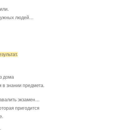
или.
 нужных людей…
зультат.
з дома
м в знании предмета.
завалить экзамен…
оторая пригодится
е.