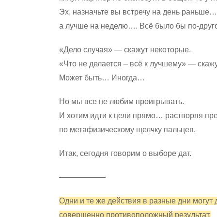
Эх, назначьте вы встречу на день раньше
а лучше на неделю…. Всё было бы по-дру
«Дело случая» — скажут некоторые.
«Что не делается – всё к лучшему» — скажу
Может быть… Иногда…
Но мы все не любим проигрывать.
И хотим идти к цели прямо… растворяя пр
по метафизическому щелчку пальцев.
Итак, сегодня говорим о выборе дат.
——————
Одни и те же действия в разные дни могут 
совершенно противоположный результат.