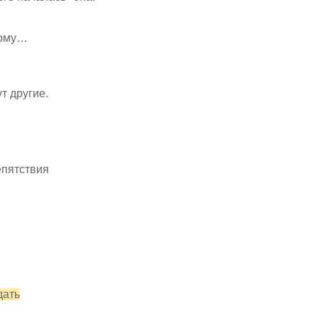
…
гому…
т другие.
епятствия
дать