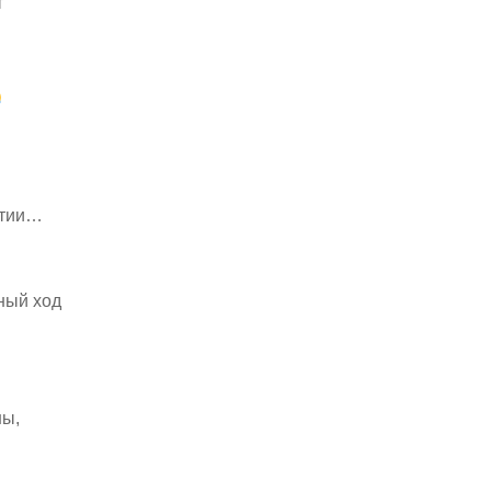
т
.
ытии…
ный ход
ны,