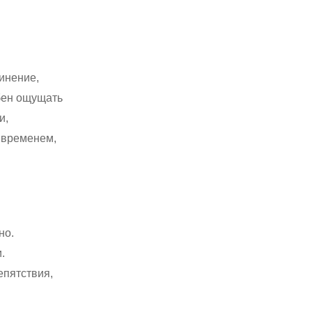
динение,
обен ощущать
и,
и временем,
но.
.
епятствия,