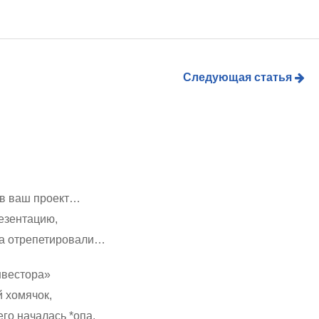
Следующая статья
 в ваш проект…
езентацию,
за отрепетировали…
нвестора»
 хомячок,
го началась *опа.