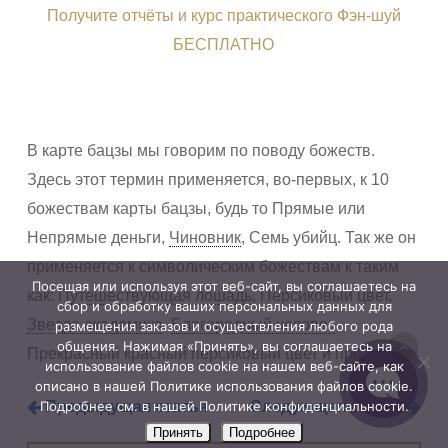
Получите отчёты и курс практического Фэн-шуй
БЕСПЛАТНО
В карте бацзы мы говорим по поводу божеств.
Здесь этот термин применяется, во-первых, к 10
божествам карты бацзы, будь то Прямые или
Непрямые деньги,
Чиновник
, Семь убийц. Так же он
применяется к символическим божествам к таким
Посещая или используя этот веб-сайт, вы соглашаетесь на
сбор и обработку ваших персональных данных для
как:
Путешествующая лошадь
, Персиковый цвет,
размещения заказов и осуществления любого рода
Звезда академика
,
Благородный человек
,
общения. Нажимая «Принять», вы соглашаетесь на
использование файлов cookie на нашем веб-сайте, как
Прекрасный красный персиковый цвет и прочее.
описано в нашей Политике использования файлов cookie.
Подробнее см. в нашей Политике конфиденциальности.
Предыдущая статья
Следующая статья
Принять
Подробнее