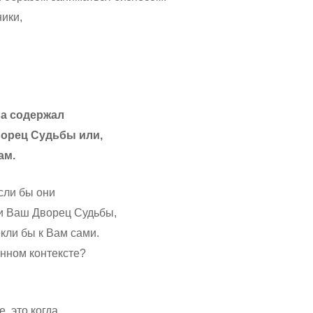
ики,
ва содержал
орец Судьбы или,
ам.
сли бы они
и Ваш Дворец Судьбы,
кли бы к Вам сами.
нном контексте?
, это когда