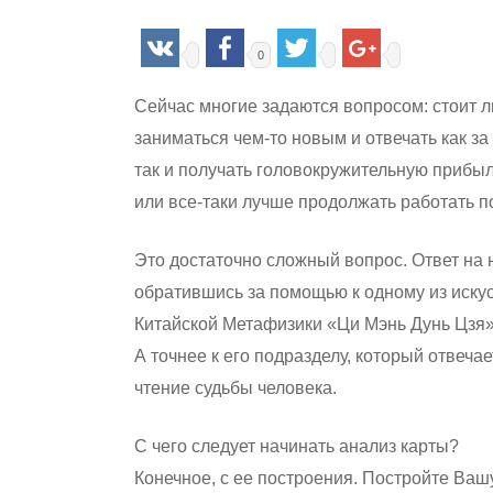
0
Сейчас многие задаются вопросом: стоит л
заниматься чем-то новым и отвечать как з
так и получать головокружительную прибыл
или все-таки лучше продолжать работать 
Это достаточно сложный вопрос. Ответ на 
обратившись за помощью к одному из иску
Китайской Метафизики «Ци Мэнь Дунь Цзя»
А точнее к его подразделу, который отвечае
чтение судьбы человека.
С чего следует начинать анализ карты?
Hit enter to search or ESC to close
Конечное, с ее построения. Постройте Ваш