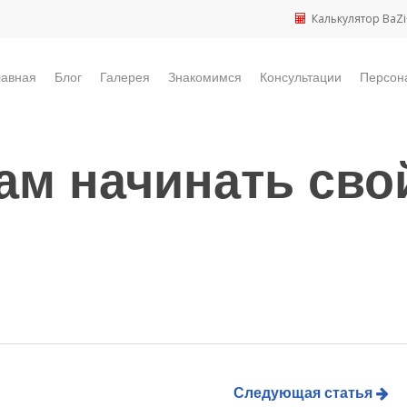
Калькулятор BaZi
лавная
Блог
Галерея
Знакомимся
Консультации
Персон
ам начинать сво
Следующая статья