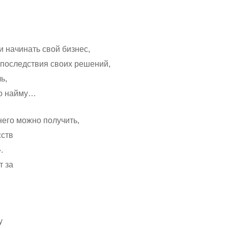
и начинать свой бизнес,
а последствия своих решений,
ь,
по найму…
него можно получить,
сств
.
т за
у