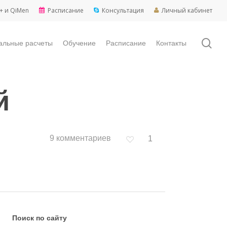
+ и QiMen
Расписание
Консультация
Личный кабинет
sea
альные расчеты
Обучение
Расписание
Контакты
й
9 комментариев
1
Поиск по сайту