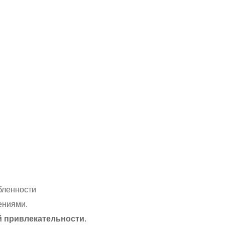
юбленности
ениями.
й привлекательности
.