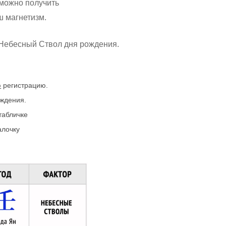
 можно получить
ш магнетизм.
 Небесный Ствол дня рождения.
ю
регистрацию.
ождения.
табличке
алочку