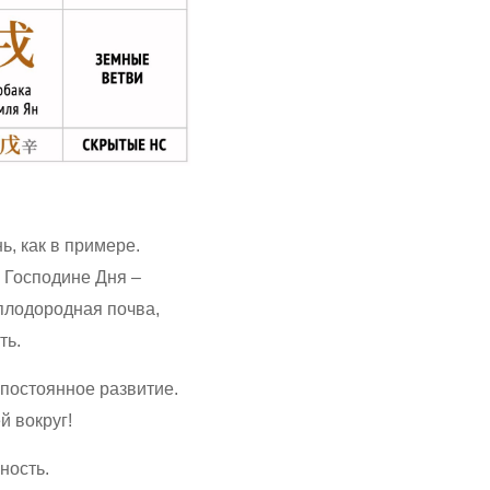
ь, как в примере.
в Господине Дня –
 плодородная почва,
ть.
 постоянное развитие.
й вокруг!
ность.