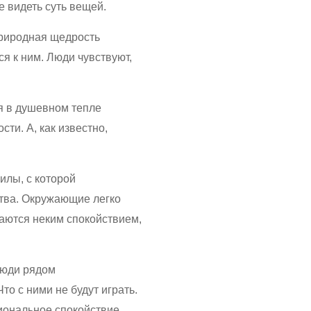
е видеть суть вещей.
 Природная щедрость
я к ним. Люди чувствуют,
я в душевном тепле
сти. А, как известно,
илы, с которой
ства. Окружающие легко
каются неким спокойствием,
 Люди рядом
Что с ними не будут играть.
иональное спокойствие,