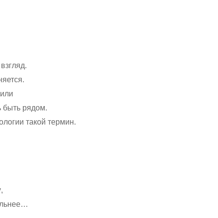
взгляд.
няется.
 или
ь быть рядом.
ологии такой термин.
у
,
сильнее…