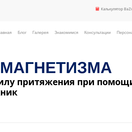
Калькулятор BaZi
лавная
Блог
Галерея
Знакомимся
Консультации
Персон
 МАГНЕТИЗМА
силу притяжения при помощ
хник