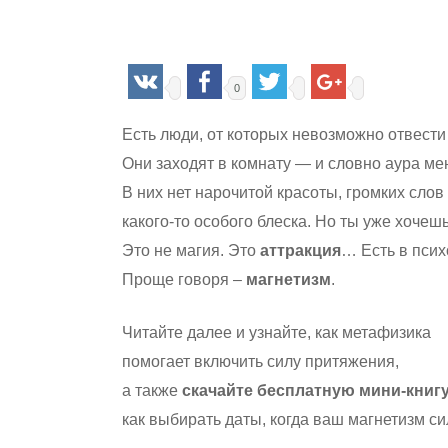
0
Есть люди, от которых невозможно отвести 
Они заходят в комнату — и словно аура ме
В них нет нарочитой красоты, громких слов
какого-то особого блеска. Но ты уже хочеш
Это не магия. Это
аттракция
… Есть в псих
Проще говоря –
магнетизм
.
Читайте далее и узнайте, как метафизика
помогает включить силу притяжения,
а также
скачайте бесплатную мини-книг
Hit enter to search or ESC to close
как выбирать даты, когда ваш магнетизм 