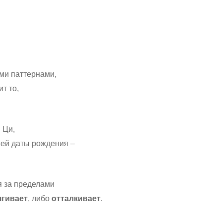
ми паттернами,
т то,
 Ци,
шей даты рождения –
я за пределами
ягивает
, либо
отталкивает
.