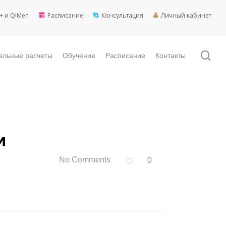
+ и QiMen
Расписание
Консультация
Личный кабинет
sea
альные расчеты
Обучение
Расписание
Контакты
и
No Comments
0