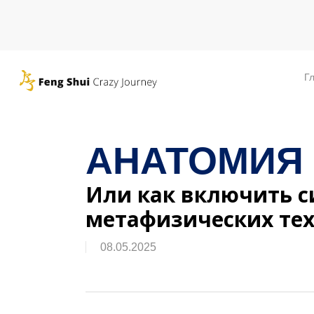
Skip
to
main
content
Г
АНАТОМИЯ
Или как включить 
метафизических те
08.05.2025