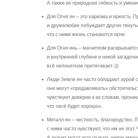
А также их природная гибкость и умени
Для Огня ян – это харизма и яркость.
и дружелюбие побуждает других тянутьс
что с ними жизнь становится ярче.
Для Огня инь – магнетизм раскрываетс
и внутренней глубине и некой загадочно
всё непонятное притягивает-;))
Люди Земли ян часто обладают аурой с
они могут «продавливать» обстоятель
чувствуют доверие к их словам, прони
что «всё будет хорошо».
Металл ян – честность, благородство.
с ними часто чувствуют, что им не лгут. 
А значит могут испытывать некое эмоц