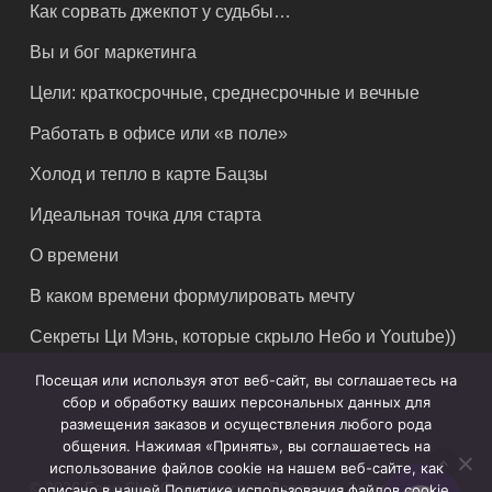
Как сорвать джекпот у судьбы…
Вы и бог маркетинга
Цели: краткосрочные, среднесрочные и вечные
Работать в офисе или «в поле»
Холод и тепло в карте Бацзы
Идеальная точка для старта
О времени
В каком времени формулировать мечту
Секреты Ци Мэнь, которые скрыло Небо и Youtube))
Посещая или используя этот веб-сайт, вы соглашаетесь на
сбор и обработку ваших персональных данных для
размещения заказов и осуществления любого рода
общения. Нажимая «Принять», вы соглашаетесь на
использование файлов cookie на нашем веб-сайте, как
© 2026 Feng Shui Crazy Journey. Владимир Захаров. Все
описано в нашей Политике использования файлов cookie.