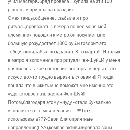
учил Мастер!Обряд провела ..,купила на эти 100
р.цветы и пришла на праздник…!
Смех,танцы,общение…забыла я про
ритуал..,провожать с вечера пошёл меня мой
племянник,подошли к метро,он покупает мне
большую розу,достаёт 1000 руб.и говорит-это
тебе,извини,забыл поздравить 8-го марта!!! И только
в метро я вспомнила про ритуал Фен-Шуй..И у меня
появилось такое состояние восторга и веры в это
искусство,что трудно выразить словами!!!Я тогда
поняла,что выжить мне поможет мне именно это
чудо,которое называется-Фен-Шуй!!!
Потом,благодаря этому «чуду,»стали буквально
исполнятся все мои желания …!!!Что я
использовала???-Свои благоприятные
направления(ГУА),компас,активизировала зоны