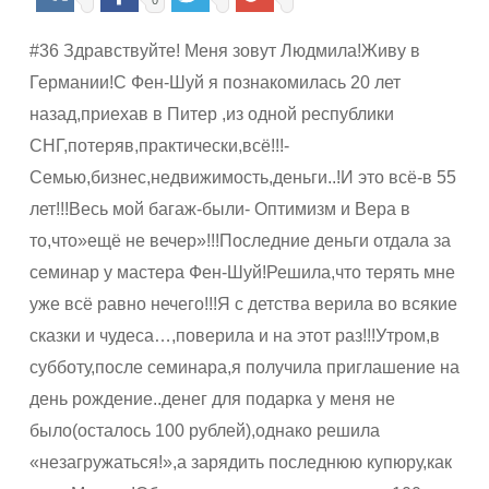
0
#36 Здравствуйте! Меня зовут Людмила!Живу в
Германии!С Фен-Шуй я познакомилась 20 лет
назад,приехав в Питер ,из одной республики
СНГ,потеряв,практически,всё!!!-
Семью,бизнес,недвижимость,деньги..!И это всё-в 55
лет!!!Весь мой багаж-были- Оптимизм и Вера в
то,что»ещё не вечер»!!!Последние деньги отдала за
семинар у мастера Фен-Шуй!Решила,что терять мне
уже всё равно нечего!!!Я с детства верила во всякие
сказки и чудеса…,поверила и на этот раз!!!Утром,в
субботу,после семинара,я получила приглашение на
день рождение..денег для подарка у меня не
было(осталось 100 рублей),однако решила
«незагружаться!»,а зарядить последнюю купюру,как