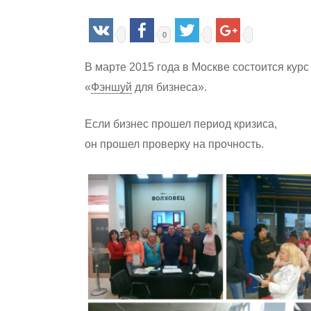
0
В марте 2015 года в Москве состоится курс
«
Фэншуй
для бизнеса».
Hit enter to search or ESC to close
Если бизнес прошел период кризиса,
он прошел проверку на прочность.