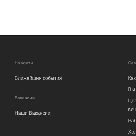
Новости
Сам
Ближайшия события
Как
Вы 
Вакансии
Цел
ве
Наши Вакансии
Раб
Хол