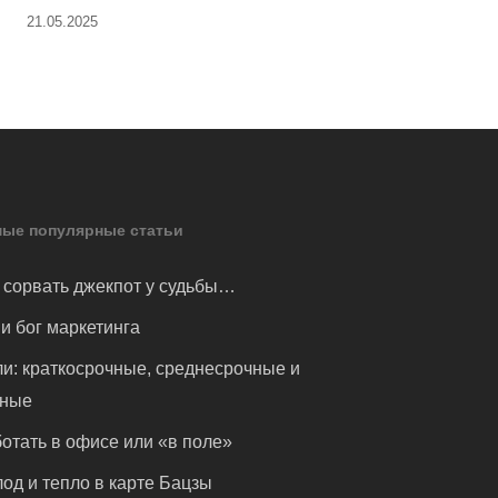
21.05.2025
ые популярные статьи
 сорвать джекпот у судьбы…
и бог маркетинга
и: краткосрочные, среднесрочные и
чные
отать в офисе или «в поле»
од и тепло в карте Бацзы