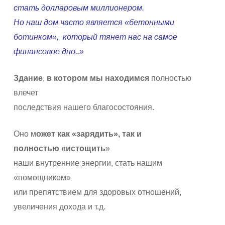
стать долларовым миллионером.
Но наш дом часто является «бетонными
ботинком», который тянет нас на самое
финансовое дно..»
Здание
,
в котором мы находимся
полностью
влечет
последствия нашего благосостояния
.
Оно м
ожет как «зарядить», так и
полностью
«
истощить
»
наши внутренние энергии, стать нашим
«помощником»
или препятствием для здоровых отношений,
увеличения дохода и т.д.