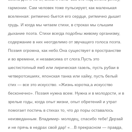
гармонии. Сам человек тоже пульсирует, как маленькая
вселенная: ритмично бьется его сердце, ритмично дышит
грудь. И когда мы читаем стихи, в строках мы слышим
дыхание поэта. Стихи всегда подобны живому организму,
содержание в них неотделимо от звучащего голоса поэта.
Поэзия огромна, как небо.Она существует в пространстве
и во времени, и независима от слога.Пусть это
шестистопный ямб или лирическая газель, пусть рубаи в
четверотсишиях, японская танка или хайку, пусть белый
стих — все это искусство. «Жизнь коротка,а искусство
бесконечно». Поэзия нужна всем. Нужна и в молодости, и в
зрелые годы, когда опыт жизни, опыт обретений и утрат
помогает постичь в стихах то, что до поры оставалось
неизведанным. Владимир- молодец, спасибо тебе! Дерзай
и не прячь в недрах свой дар! «…В прекрасном — правда,