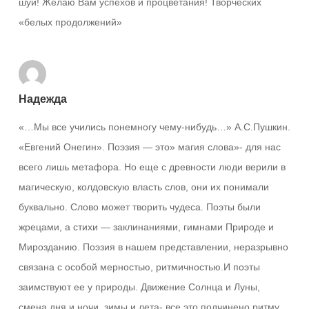
шуй! Желаю Вам успехов и процветания! Творческих
«белых продолжений»
Надежда
«…Мы все учились понемногу чему-нибудь…» А.С.Пушкин.
«Евгений Онегин». Поэзия — это» магия слова»- для нас
всего лишь метафора. Но еще с древности люди верили в
магическую, колдовскую власть слов, они их понимали
буквально. Слово может творить чудеса. Поэты были
жрецами, а стихи — заклинаниями, гимнами Природе и
Мирозданию. Поэзия в нашем представлении, неразрывно
связана с особой мерностью, ритмичностью.И поэты
заимствуют ее у природы. Движение Солнца и Луны,
смена дня и ночи, зимы и лета- все это подчинено ритму,