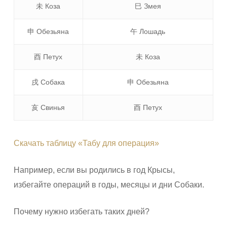
未 Коза
巳 Змея
申 Обезьяна
午 Лошадь
酉 Петух
未 Коза
戌 Собака
申 Обезьяна
亥 Свинья
酉 Петух
Скачать таблицу «Табу для операция»
Например, если вы родились в год Крысы,
избегайте операций в годы, месяцы и дни Собаки.
Почему нужно избегать таких дней?