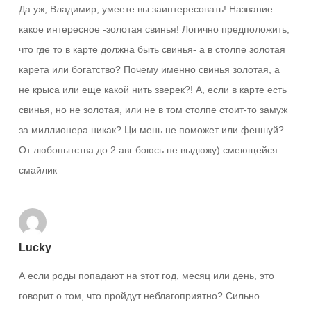
Да уж, Владимир, умеете вы заинтересовать! Название
какое интересное -золотая свинья! Логично предположить,
что где то в карте должна быть свинья- а в столпе золотая
карета или богатство? Почему именно свинья золотая, а
не крыса или еще какой нить зверек?! А, если в карте есть
свинья, но не золотая, или не в том столпе стоит-то замуж
за миллионера никак? Ци мень не поможет или феншуй?
От любопытства до 2 авг боюсь не выдюжу) смеющейся
смайлик
Lucky
А если роды попадают на этот год, месяц или день, это
говорит о том, что пройдут неблагоприятно? Сильно