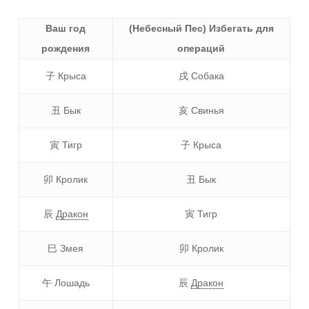
Ваш год
(Небесный Пес) Избегать для
рождения
операций
子 Крыса
戌 Собака
丑 Бык
亥 Свинья
寅 Тигр
子 Крыса
卯 Кролик
丑 Бык
辰
Дракон
寅 Тигр
巳 Змея
卯 Кролик
午 Лошадь
辰
Дракон