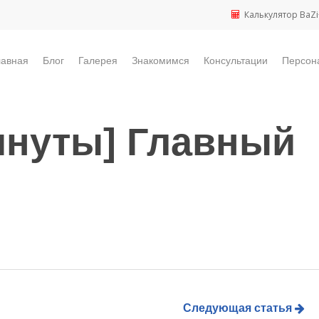
Калькулятор BaZi
лавная
Блог
Галерея
Знакомимся
Консультации
Персон
минуты] Главный
Следующая статья