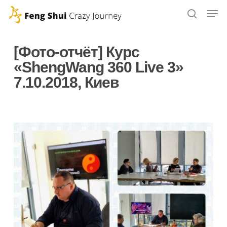
Skip
to
main
[Фото-отчёт] Курс
content
«ShengWang 360 Live 3»
7.10.2018, Киев