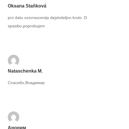
Oksana Staňková
pro datu vozvrascenija dejstviteljno kruto :D
spasibo,poprobujem
Ответить
Nataschenka М.
Спасибо,Владимир
Ответить
Аноним