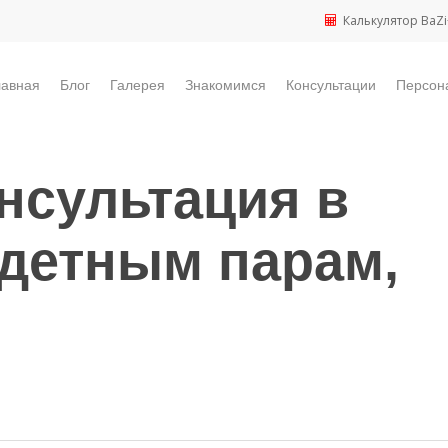
Калькулятор BaZi
лавная
Блог
Галерея
Знакомимся
Консультации
Персон
нсультация в
детным парам,