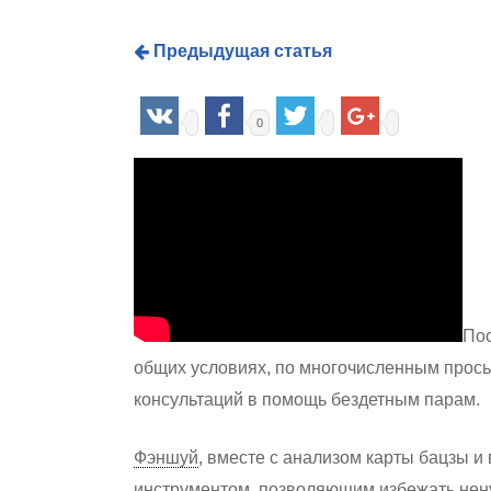
Предыдущая статья
0
Hit enter to search or ESC to close
Пос
общих условиях, по многочисленным прось
консультаций в помощь бездетным парам.
Фэншуй
, вместе с анализом карты бацзы 
инструментом, позволяющим избежать нену