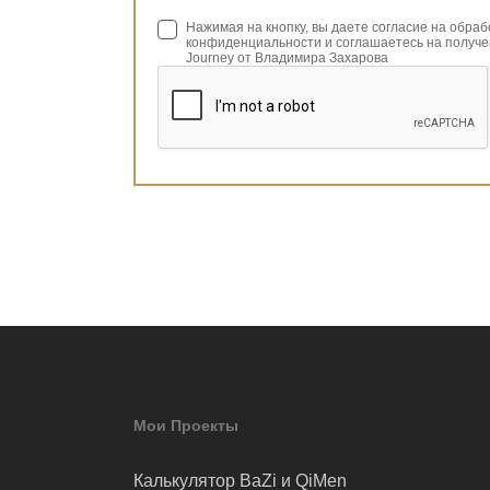
Нажимая на кнопку, вы даете согласие на обра
конфиденциальности и соглашаетесь на получе
Journey от Владимира Захарова
Мои Проекты
Калькулятор BaZi и QiMen