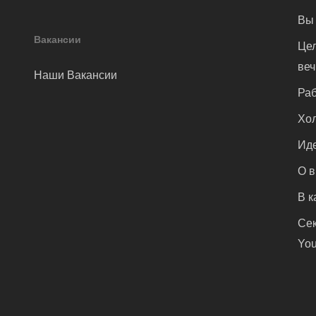
Вы 
Вакансии
Цел
ве
Наши Вакансии
Раб
Хол
Иде
О 
В к
Сек
You