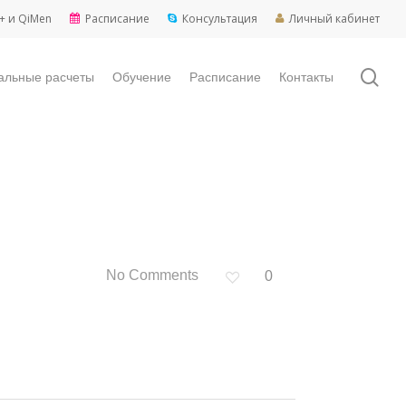
+ и QiMen
Расписание
Консультация
Личный кабинет
sea
альные расчеты
Обучение
Расписание
Контакты
No Comments
0