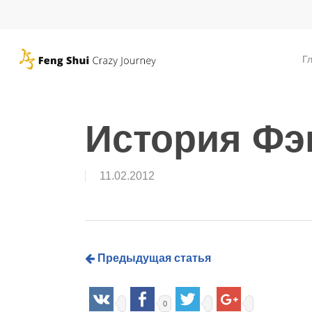
Skip
to
main
Г
content
История Ф
11.02.2012
Предыдущая статья
0