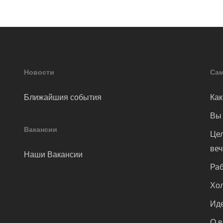
Новости
Сам
Ближайшия события
Как
Вы 
Вакансии
Цел
ве
Наши Вакансии
Раб
Хол
Иде
О 