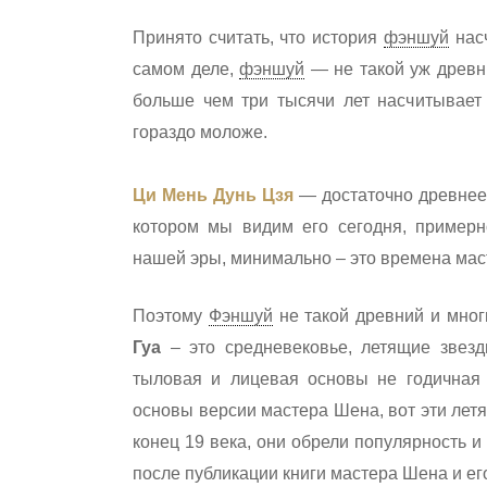
Принято считать, что история
фэншуй
насч
самом деле,
фэншуй
— не такой уж древни
больше чем три тысячи лет насчитывает
гораздо моложе.
Hit enter to search or ESC to close
Ци Мень Дунь Цзя
— достаточно древнее 
котором мы видим его сегодня, пример
нашей эры, минимально – это времена мас
Поэтому
Фэншуй
не такой древний и мног
Гуа
– это средневековье, летящие звезд
тыловая и лицевая основы не годичная
основы версии мастера Шена, вот эти лет
конец 19 века, они обрели популярность и
после публикации книги мастера Шена и е