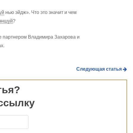
уй
нью эйдж». Что это значит и чем
эншуй
?
е партнером Владимира Захарова и
х.
Следующая статья
тья?
ссылку