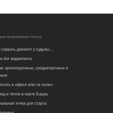
ые популярные статьи
 сорвать джекпот у судьбы…
и бог маркетинга
и: краткосрочные, среднесрочные и
чные
отать в офисе или «в поле»
од и тепло в карте Бацзы
альная точка для старта
времени