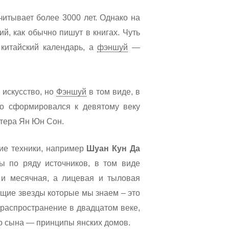
итывает более 3000 лет. Однако на
й, как обычно пишут в книгах. Чуть
 китайский календарь, а
фэншуй
—
искусство, но
Фэншуй
в том виде, в
но сформировался к девятому веку
тера Ян Юн Сон.
ие техники, например
Шуан Кун Да
ы по ряду источников, в том виде
 и месячная, а лицевая и тыловая
ящие звезды которые мы знаем – это
 распространение в двадцатом веке,
го сына — принципы янских домов.