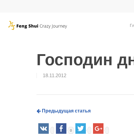
Skip
to
main
Г
content
Господин д
18.11.2012
Предыдущая статья
0