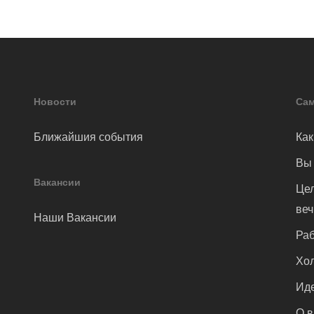
Новости
Сам
Ближайшия события
Как
Вы 
Вакансии
Цел
ве
Наши Вакансии
Раб
Хол
Иде
О 