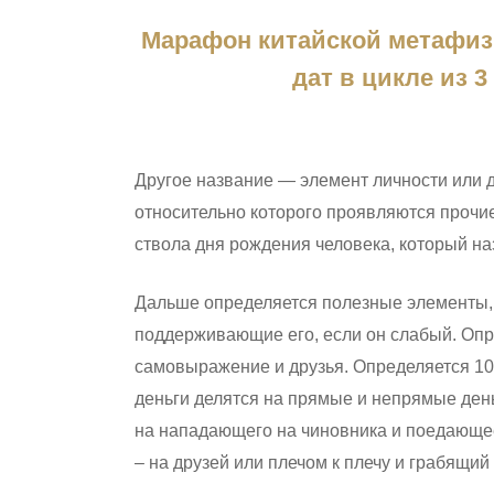
Марафон китайской метафиз
дат в цикле из
Hit enter to search or ESC to close
Другое название — элемент личности или 
относительно которого проявляются прочие
ствола дня рождения человека, который на
Дальше определяется полезные элементы, 
поддерживающие его, если он слабый. Опре
самовыражение и друзья. Определяется 10
деньги делятся на прямые и непрямые ден
на нападающего на чиновника и поедающее 
– на друзей или плечом к плечу и грабящий 