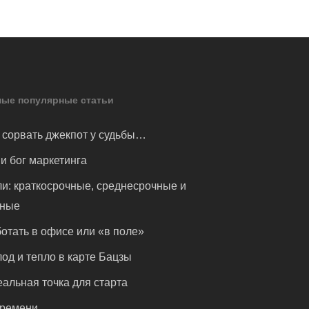
ые популярные статьи
 сорвать джекпот у судьбы…
и бог маркетинга
и: краткосрочные, среднесрочные и
чные
отать в офисе или «в поле»
од и тепло в карте Бацзы
альная точка для старта
времени