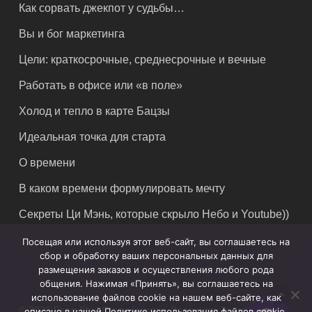
Как сорвать джекпот у судьбы…
Вы и бог маркетинга
Цели: краткосрочные, среднесрочные и вечные
Работать в офисе или «в поле»
Холод и тепло в карте Бацзы
Идеальная точка для старта
О времени
В каком времени формулировать мечту
Секреты Ци Мэнь, которые скрыло Небо и Youtube))
Посещая или используя этот веб-сайт, вы соглашаетесь на
сбор и обработку ваших персональных данных для
размещения заказов и осуществления любого рода
общения. Нажимая «Принять», вы соглашаетесь на
использование файлов cookie на нашем веб-сайте, как
© 2026 Feng Shui Crazy Journey. Владимир Захаров. Все
описано в нашей Политике использования файлов cookie.