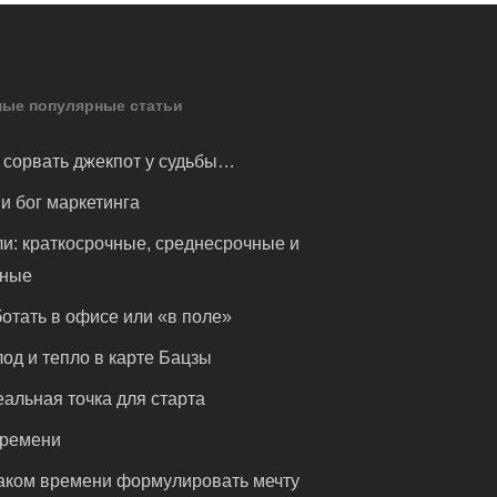
ые популярные статьи
 сорвать джекпот у судьбы…
и бог маркетинга
и: краткосрочные, среднесрочные и
чные
отать в офисе или «в поле»
од и тепло в карте Бацзы
альная точка для старта
времени
аком времени формулировать мечту