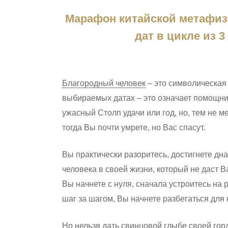
Марафон китайской метафиз
дат в цикле из
Благородный человек
– это символическая 
выбираемых датах – это означает помощни
ужасный Столп удачи или год, но, тем не м
Hit enter to search or ESC to close
тогда Вы почти умрете, но Вас спасут.
Вы практически разоритесь, достигнете дна
человека в своей жизни, который не даст В
Вы начнете с нуля, сначала устроитесь на 
шаг за шагом, Вы начнете разбегаться для 
Но нельзя дать свинцовой глыбе своей горд