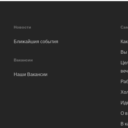
Новости
Сам
Ближайшия события
Как
Вы 
Вакансии
Цел
ве
Наши Вакансии
Раб
Хол
Иде
О 
В к