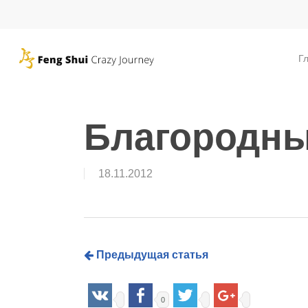
Skip
to
main
Г
content
Благородны
18.11.2012
Предыдущая статья
0