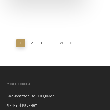
1
2
3
…
79
>
Мои Проекты
Калькулятор BaZi и QiMen
Личный Кабинет