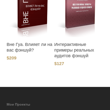
В Корзину
В Корзину
Вне Гуа. Влияет ли на
Интерактивные
вас фэншуй?
примеры реальных
аудитов фэншуй
$
209
$
127
Мои Проекты