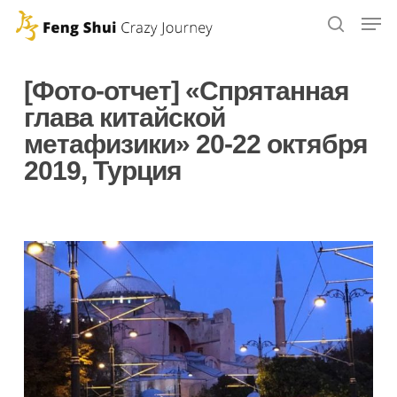
Skip
to
main
[Фото-отчет] «Спрятанная
content
глава китайской
метафизики» 20-22 октября
2019, Турция