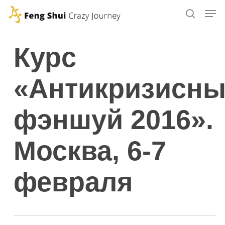
Skip
to
main
Курс
content
«Антикризисн
фэншуй 2016».
Москва, 6-7
февраля