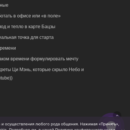
чные
отать в офисе или «в поле»
од и тепло в карте Бацзы
альная точка для старта
времени
аком времени формулировать мечту
реты Ци Мэнь, которые скрыло Небо и
tube))
ов и осуществления любого рода общения. Нажимая «Принять»,
ookie. Подробнее см. в нашей Политике конфиденциальности.