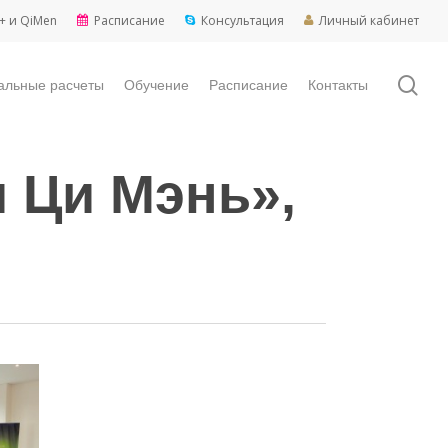
+ и QiMen
Расписание
Консультация
Личный кабинет
sea
альные расчеты
Обучение
Расписание
Контакты
 Ци Мэнь»,