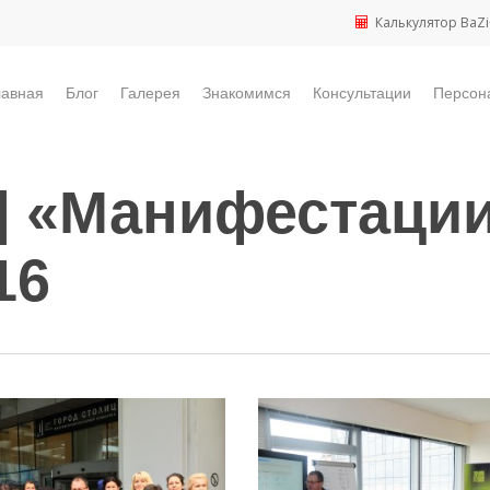
Калькулятор BaZi
лавная
Блог
Галерея
Знакомимся
Консультации
Персон
т] «Манифестации
16