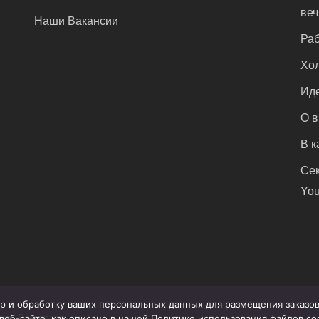
ве
Наши Вакансии
Раб
Хол
Иде
О 
В к
Сек
You
бор и обработку ваших персональных данных для размещения заказ
ов. Все права
веб-сайте, как описано в нашей Политике использования файлов c