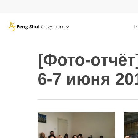
Skip
to
main
Г
content
[Фото-отчё
6-7 июня 20
Hit enter to search or ESC to close