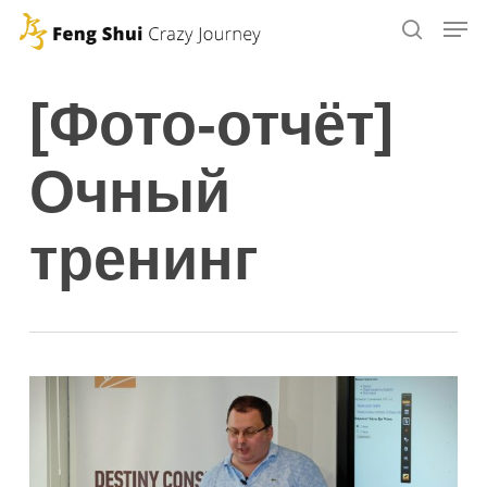
Skip
to
main
[Фото-отчёт]
content
Очный
тренинг