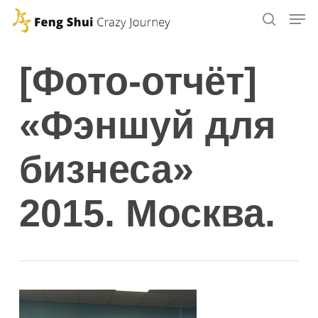
Skip
to
main
[Фото-отчёт]
content
«Фэншуй для
бизнеса»
2015. Москва.