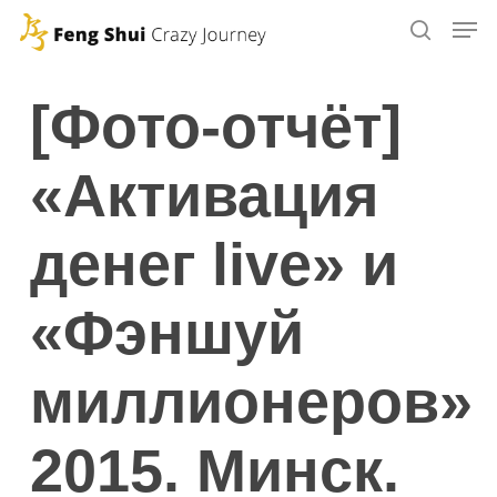
Skip
to
main
[Фото-отчёт]
content
«Активация
денег live» и
«Фэншуй
миллионеров»
2015. Минск.