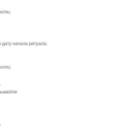
ости,
 дату начала ритуала:
ости,
.
азывайте
,