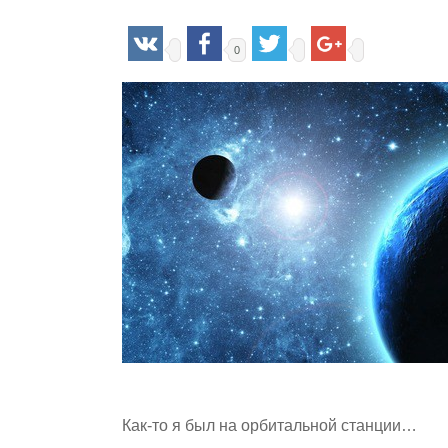
0
Hit enter to search or ESC to close
Как-то я был на орбитальной станции…