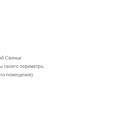
й Свиньи
ны своего периметра,
его помещения).