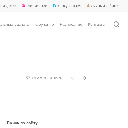
+ и QiMen
Расписание
Консультация
Личный кабинет
sea
альные расчеты
Обучение
Расписание
Контакты
37 комментариев
0
Поиск по сайту