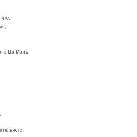
,
гите.
ме,
ого Ци Мэнь
:
о.
ательного.