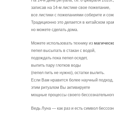
На 14-й день ритуала, т.е. 8 февраля 2020г.
записав на 14-м листике свое пожелание,
все листики с пожеланиями соберите и сож
Традиционно это делается в китайском хра
но можете сделать дома.
Можете использовать технику из
магическ
пепел высыпать в стакан с водой,
подождать пока пепел осядет,
выпить пару глотков воды
(пепел пить не нужно), остатки вылить.
Если Вам нравится более научный подход,
этим ритуалом Вы активируете
мощные процессы своего бессознательног
Ведь Луна — как раз и есть символ бессозн