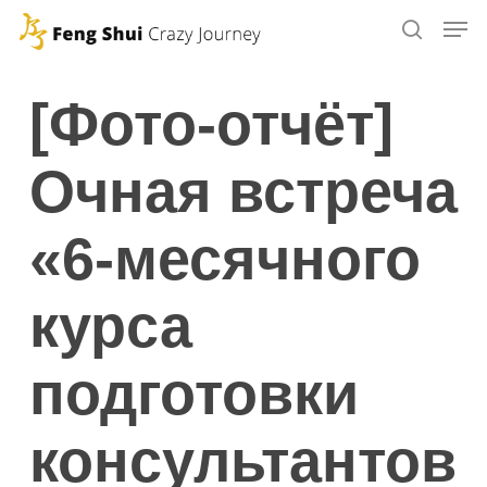
Skip
to
main
[Фото-отчёт]
content
Очная встреча
«6-месячного
курса
подготовки
консультантов